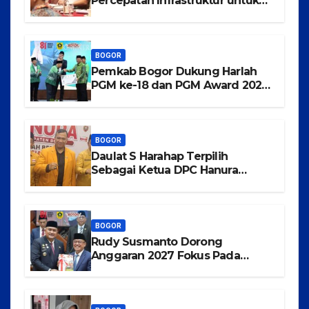
Percepatan Infrastruktur untuk
Menarik Investasi ke Kabupaten
Bogor
BOGOR
Pemkab Bogor Dukung Harlah
PGM ke-18 dan PGM Award 2026,
Wujudkan Guru Madrasah
Berkualitas, Sejahtera, dan
Bermartabat
BOGOR
Daulat S Harahap Terpilih
Sebagai Ketua DPC Hanura
Kabupaten Bogor
BOGOR
Rudy Susmanto Dorong
Anggaran 2027 Fokus Pada
Pertumbuhan Ekonomi dan
Pemerataan Pembangunan