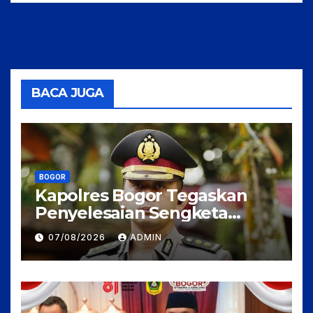
BACA JUGA
BOGOR
Kapolres Bogor Tegaskan
Penyelesaian Sengketa
Tanah Tamansari Harus
07/08/2026
ADMIN
Lewat Jalur Hukum Damai