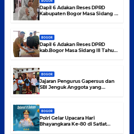
BOGOR
Dapil 6 Adakan Reses DPRD
Kabupaten Bogor Masa Sidang III
Tahun 2025-2026 di Kecamatan
Rancabungur
BOGOR
Dapil 6 Adakan Reses DPRD
kab.Bogor Masa Sidang III Tahun
2025-2026 di Kecamatan
Tajurhalang
BOGOR
Jajaran Pengurus Gapersus dan
SBI Jenguk Anggota yang
Mengalami Musibah Kecelakaan
BOGOR
Polri Gelar Upacara Hari
Bhayangkara Ke-80 di Satlat
Korbrimob Cikeas