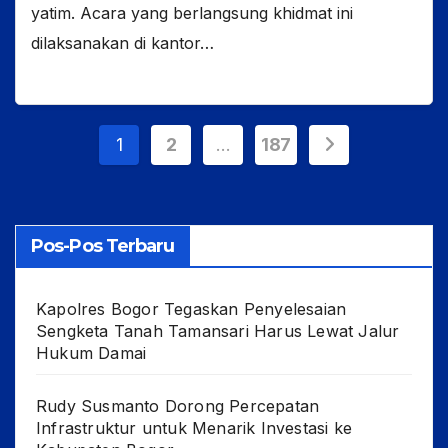
yatim. Acara yang berlangsung khidmat ini
dilaksanakan di kantor…
Paginasi
1
2
…
187
pos
Pos-Pos Terbaru
Kapolres Bogor Tegaskan Penyelesaian
Sengketa Tanah Tamansari Harus Lewat Jalur
Hukum Damai
Rudy Susmanto Dorong Percepatan
Infrastruktur untuk Menarik Investasi ke