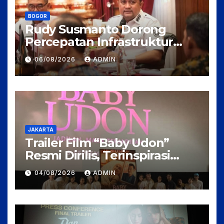
BOGOR
Rudy Susmanto Dorong
Percepatan Infrastruktur
untuk Menarik Investasi ke
06/08/2026
ADMIN
Kabupaten Bogor
JAKARTA
Trailer Film “Baby Udon”
Resmi Dirilis, Terinspirasi
Kisah Nyata Perjuangan
04/08/2026
ADMIN
Fanny Kondoh