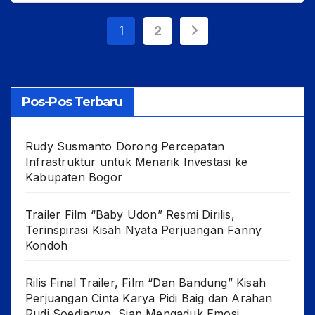
Paginasi
1
2
pos
Pos-Pos Terbaru
Rudy Susmanto Dorong Percepatan
Infrastruktur untuk Menarik Investasi ke
Kabupaten Bogor
Trailer Film “Baby Udon” Resmi Dirilis,
Terinspirasi Kisah Nyata Perjuangan Fanny
Kondoh
Rilis Final Trailer, Film “Dan Bandung” Kisah
Perjuangan Cinta Karya Pidi Baig dan Arahan
Rudi Soedjarwo, Siap Mengaduk Emosi