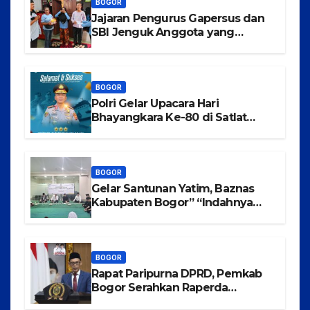
BOGOR
Jajaran Pengurus Gapersus dan
SBI Jenguk Anggota yang
Mengalami Musibah Kecelakaan
BOGOR
Polri Gelar Upacara Hari
Bhayangkara Ke-80 di Satlat
Korbrimob Cikeas
BOGOR
Gelar Santunan Yatim, Baznas
Kabupaten Bogor” “Indahnya
Berbagi Menggapai Syafaat Nabi
BOGOR
Rapat Paripurna DPRD, Pemkab
Bogor Serahkan Raperda
Pertanggungjawaban