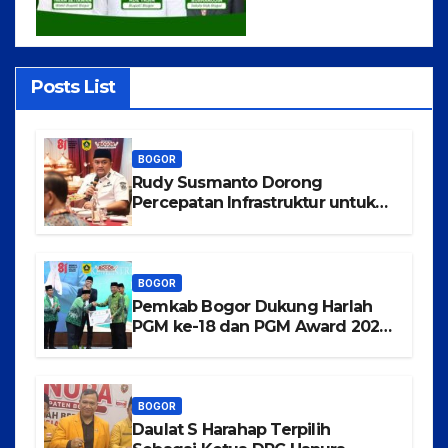
Posts List
BOGOR
Rudy Susmanto Dorong
Percepatan Infrastruktur untuk
Menarik Investasi ke Kabupaten
Bogor
BOGOR
Pemkab Bogor Dukung Harlah
PGM ke-18 dan PGM Award 2026,
Wujudkan Guru Madrasah
Berkualitas, Sejahtera, dan
Bermartabat
BOGOR
Daulat S Harahap Terpilih