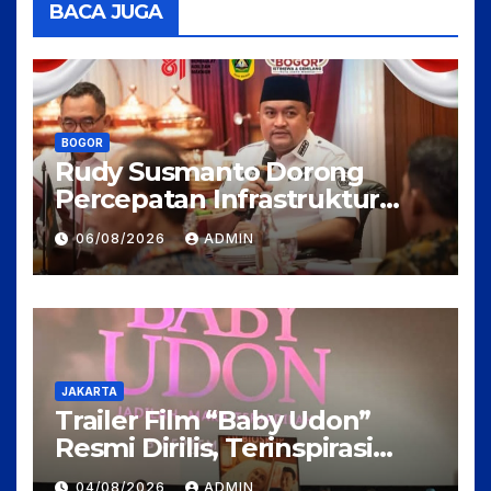
BACA JUGA
BOGOR
Rudy Susmanto Dorong
Percepatan Infrastruktur
untuk Menarik Investasi ke
06/08/2026
ADMIN
Kabupaten Bogor
JAKARTA
Trailer Film “Baby Udon”
Resmi Dirilis, Terinspirasi
Kisah Nyata Perjuangan
04/08/2026
ADMIN