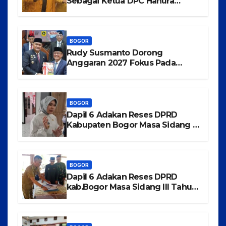
Sebagai Ketua DPC Hanura
Kabupaten Bogor
BOGOR
Rudy Susmanto Dorong
Anggaran 2027 Fokus Pada
Pertumbuhan Ekonomi dan
Pemerataan Pembangunan
BOGOR
Dapil 6 Adakan Reses DPRD
Kabupaten Bogor Masa Sidang III
Tahun 2025-2026 di Kecamatan
Rancabungur
BOGOR
Dapil 6 Adakan Reses DPRD
kab.Bogor Masa Sidang III Tahun
2025-2026 di Kecamatan
Tajurhalang