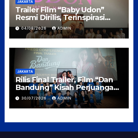
JAKARTA
Trailer Film “Baby Udon”
Resmi Dirilis, Terinspirasi
Kisah Nyata Perjuangan
04/08/2026
ADMIN
Fanny Kondoh
JAKARTA
Rilis Final Trailer, Film “Dan
Bandung” Kisah Perjuangan
Cinta Karya Pidi Baig dan
30/07/2026
ADMIN
Arahan Rudi Soedjarwo, Siap
Mengaduk Emosi Penonton