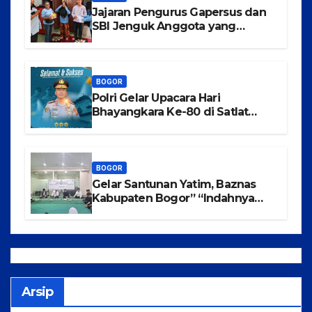
Jajaran Pengurus Gapersus dan
SBI Jenguk Anggota yang
Mengalami Musibah Kecelakaan
BOGOR
Polri Gelar Upacara Hari
Bhayangkara Ke-80 di Satlat
Korbrimob Cikeas
BOGOR
Gelar Santunan Yatim, Baznas
Kabupaten Bogor” “Indahnya
Berbagi Menggapai Syafaat Nabi
Arsip