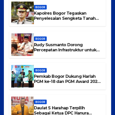
BOGOR
Kapolres Bogor Tegaskan
Penyelesaian Sengketa Tanah
Tamansari Harus Lewat Jalur
Hukum Damai
BOGOR
Rudy Susmanto Dorong
Percepatan Infrastruktur untuk
Menarik Investasi ke Kabupaten
Bogor
BOGOR
Pemkab Bogor Dukung Harlah
PGM ke-18 dan PGM Award 2026,
Wujudkan Guru Madrasah
Berkualitas, Sejahtera, dan
Bermartabat
BOGOR
Daulat S Harahap Terpilih
Sebagai Ketua DPC Hanura