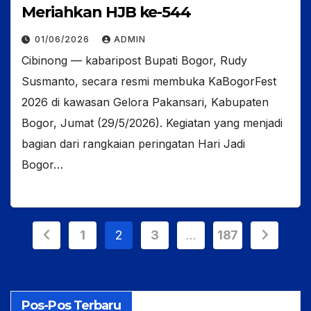
Meriahkan HJB ke-544
01/06/2026
ADMIN
Cibinong — kabaripost Bupati Bogor, Rudy
Susmanto, secara resmi membuka KaBogorFest
2026 di kawasan Gelora Pakansari, Kabupaten
Bogor, Jumat (29/5/2026). Kegiatan yang menjadi
bagian dari rangkaian peringatan Hari Jadi
Bogor…
Paginasi
1
2
3
…
187
pos
Pos-Pos Terbaru