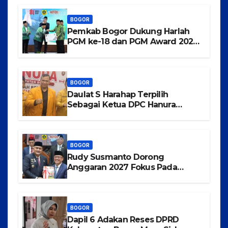
BOGOR
Pemkab Bogor Dukung Harlah
PGM ke-18 dan PGM Award 2026,
Wujudkan Guru Madrasah
Berkualitas, Sejahtera, dan
Bermartabat
BOGOR
Daulat S Harahap Terpilih
Sebagai Ketua DPC Hanura
Kabupaten Bogor
BOGOR
Rudy Susmanto Dorong
Anggaran 2027 Fokus Pada
Pertumbuhan Ekonomi dan
Pemerataan Pembangunan
BOGOR
Dapil 6 Adakan Reses DPRD