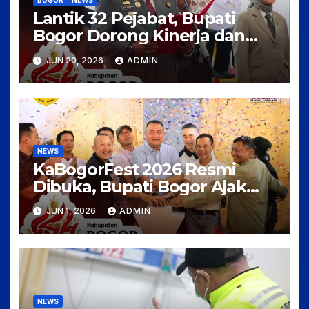
BOGOR
NEWS
Lantik 32 Pejabat, Bupati
Bogor Dorong Kinerja dan
Pelayanan Publik Lebih
JUN 20, 2026
ADMIN
Optimal
NEWS
KaBogorFest 2026 Resmi
Dibuka, Bupati Bogor Ajak
Masyarakat Meriahkan HJB
JUN 1, 2026
ADMIN
ke-544
NEWS