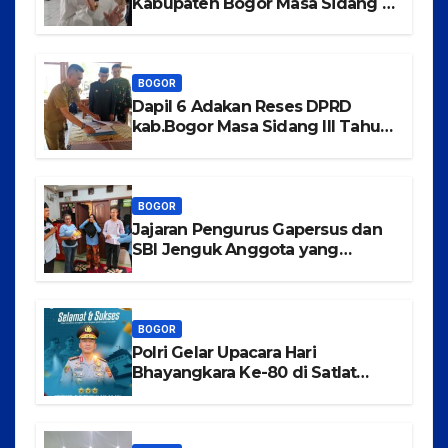
Kabupaten Bogor Masa Sidang III
Tahun 2025-2026 di Kecamatan
Rancabungur
BOGOR
Dapil 6 Adakan Reses DPRD
kab.Bogor Masa Sidang III Tahun
2025-2026 di Kecamatan
Tajurhalang
BOGOR
Jajaran Pengurus Gapersus dan
SBI Jenguk Anggota yang
Mengalami Musibah Kecelakaan
BOGOR
Polri Gelar Upacara Hari
Bhayangkara Ke-80 di Satlat
Korbrimob Cikeas