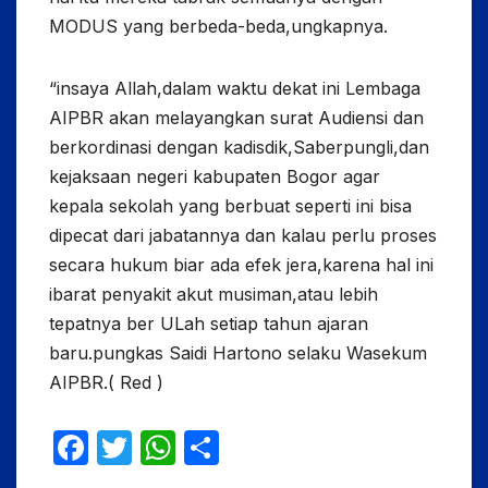
MODUS yang berbeda-beda,ungkapnya.
“insaya Allah,dalam waktu dekat ini Lembaga
AIPBR akan melayangkan surat Audiensi dan
berkordinasi dengan kadisdik,Saberpungli,dan
kejaksaan negeri kabupaten Bogor agar
kepala sekolah yang berbuat seperti ini bisa
dipecat dari jabatannya dan kalau perlu proses
secara hukum biar ada efek jera,karena hal ini
ibarat penyakit akut musiman,atau lebih
tepatnya ber ULah setiap tahun ajaran
baru.pungkas Saidi Hartono selaku Wasekum
AIPBR.( Red )
F
T
W
S
a
w
h
h