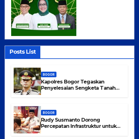
Posts List
BOGOR
Kapolres Bogor Tegaskan
Penyelesaian Sengketa Tanah
Tamansari Harus Lewat Jalur
Hukum Damai
BOGOR
Rudy Susmanto Dorong
Percepatan Infrastruktur untuk
Menarik Investasi ke Kabupaten
Bogor