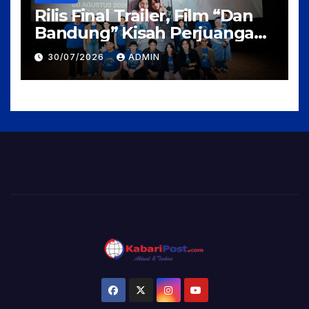
Rilis Final Trailer, Film “Dan
Bandung” Kisah Perjuangan
Cinta Karya Pidi Baig dan
30/07/2026
ADMIN
Arahan Rudi Soedjarwo, Siap
Mengaduk Emosi Penonton