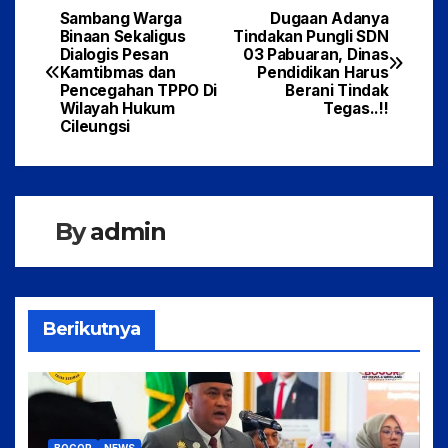
c
itt
at
ar
Sambang Warga
Dugaan Adanya
Navigasi
Binaan Sekaligus
Tindakan Pungli SDN
e
er
s
e
Dialogis Pesan
03 Pabuaran, Dinas
pos
Kamtibmas dan
Pendidikan Harus
b
A
Pencegahan TPPO Di
Berani Tindak
Wilayah Hukum
Tegas..!!
o
p
Cileungsi
o
p
k
By
admin
Berikutnya