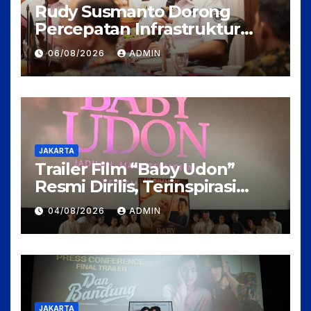
Rudy Susmanto Dorong
Percepatan Infrastruktur
untuk Menarik Investasi ke
06/08/2026
ADMIN
Kabupaten Bogor
JAKARTA
Trailer Film “Baby Udon”
Resmi Dirilis, Terinspirasi
Kisah Nyata Perjuangan
04/08/2026
ADMIN
Fanny Kondoh
JAKARTA