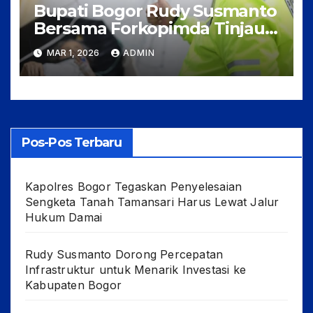
Bupati Bogor Rudy Susmanto
Bersama Forkopimda Tinjau
Kesiapan Rumah Sakit
MAR 1, 2026
ADMIN
Rujukan Jelang Arus Mudik
dan Balik Lebaran
Pos-Pos Terbaru
Kapolres Bogor Tegaskan Penyelesaian
Sengketa Tanah Tamansari Harus Lewat Jalur
Hukum Damai
Rudy Susmanto Dorong Percepatan
Infrastruktur untuk Menarik Investasi ke
Kabupaten Bogor