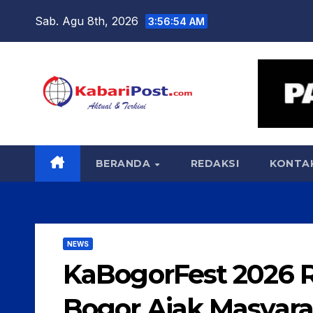
Skip
Sab. Agu 8th, 2026
3:56:55 AM
to
content
BERANDA
REDAKSI
KONTA
NEWS
KaBogorFest 2026 R
Bogor Ajak Masyar