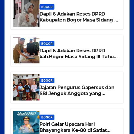
BOGOR
Dapil 6 Adakan Reses DPRD
Kabupaten Bogor Masa Sidang III
Tahun 2025-2026 di Kecamatan
Rancabungur
BOGOR
Dapil 6 Adakan Reses DPRD
kab.Bogor Masa Sidang III Tahun
2025-2026 di Kecamatan
Tajurhalang
BOGOR
Jajaran Pengurus Gapersus dan
SBI Jenguk Anggota yang
Mengalami Musibah Kecelakaan
BOGOR
Polri Gelar Upacara Hari
Bhayangkara Ke-80 di Satlat