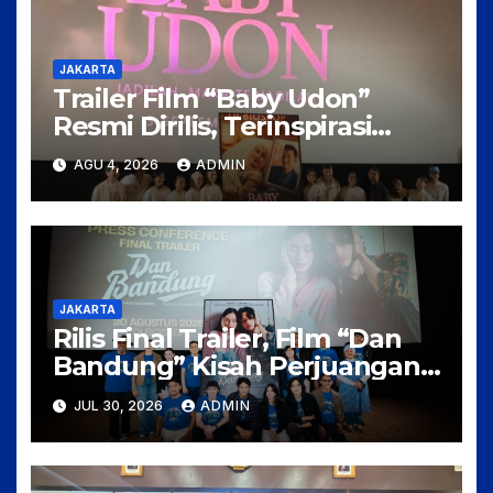
JAKARTA
Trailer Film “Baby Udon”
Resmi Dirilis, Terinspirasi
Kisah Nyata Perjuangan
AGU 4, 2026
ADMIN
Fanny Kondoh
JAKARTA
Rilis Final Trailer, Film “Dan
Bandung” Kisah Perjuangan
Cinta Karya Pidi Baig dan
JUL 30, 2026
ADMIN
Arahan Rudi Soedjarwo, Siap
Mengaduk Emosi Penonton