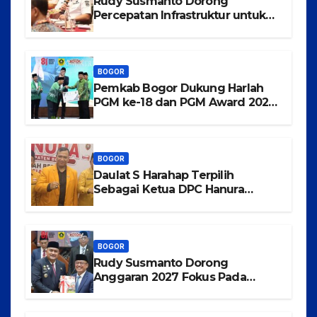
Rudy Susmanto Dorong
Percepatan Infrastruktur untuk
Menarik Investasi ke Kabupaten
Bogor
BOGOR
Pemkab Bogor Dukung Harlah
PGM ke-18 dan PGM Award 2026,
Wujudkan Guru Madrasah
Berkualitas, Sejahtera, dan
Bermartabat
BOGOR
Daulat S Harahap Terpilih
Sebagai Ketua DPC Hanura
Kabupaten Bogor
BOGOR
Rudy Susmanto Dorong
Anggaran 2027 Fokus Pada
Pertumbuhan Ekonomi dan
Pemerataan Pembangunan