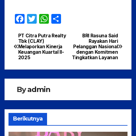
F
T
W
S
a
w
h
h
c
itt
at
ar
PT Citra Putra Realty
BRI Rasuna Said
Navigasi
Tbk (CLAY)
Rayakan Hari
e
er
s
e
Melaporkan Kinerja
Pelanggan Nasional
pos
Keuangan Kuartal II-
dengan Komitmen
b
A
2025
Tingkatkan Layanan
o
p
o
p
k
By
admin
Berikutnya