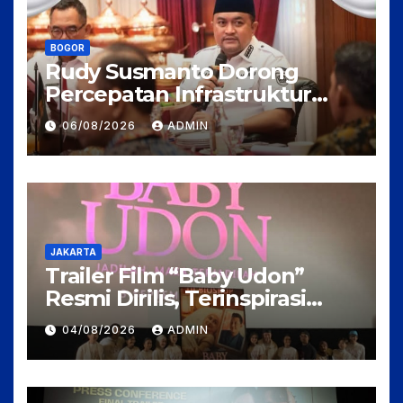
BOGOR
Rudy Susmanto Dorong
Percepatan Infrastruktur
untuk Menarik Investasi ke
06/08/2026
ADMIN
Kabupaten Bogor
JAKARTA
Trailer Film “Baby Udon”
Resmi Dirilis, Terinspirasi
Kisah Nyata Perjuangan
04/08/2026
ADMIN
Fanny Kondoh