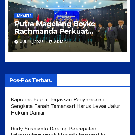
JAKARTA
Putra Magelang Boyke
Rachmanda Perkuat
Kepengurusan Pusat IKAL
JUL 14, 2026
ADMIN
Lemhannas RI, Siap Bangun
Komunikasi Kebangsaan
yang Adaptif
Pos-Pos Terbaru
Kapolres Bogor Tegaskan Penyelesaian
Sengketa Tanah Tamansari Harus Lewat Jalur
Hukum Damai
Rudy Susmanto Dorong Percepatan