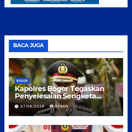
BACA JUGA
BOGOR
Kapolres Bogor Tegaskan
Penyelesaian Sengketa
Tanah Tamansari Harus
07/08/2026
ADMIN
Lewat Jalur Hukum Damai