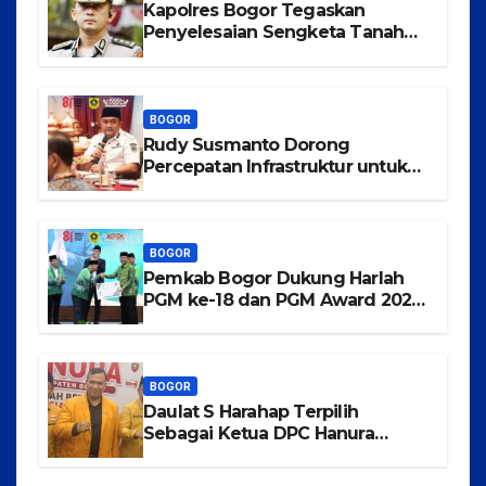
Kapolres Bogor Tegaskan
Penyelesaian Sengketa Tanah
Tamansari Harus Lewat Jalur
Hukum Damai
BOGOR
Rudy Susmanto Dorong
Percepatan Infrastruktur untuk
Menarik Investasi ke Kabupaten
Bogor
BOGOR
Pemkab Bogor Dukung Harlah
PGM ke-18 dan PGM Award 2026,
Wujudkan Guru Madrasah
Berkualitas, Sejahtera, dan
Bermartabat
BOGOR
Daulat S Harahap Terpilih
Sebagai Ketua DPC Hanura
Kabupaten Bogor