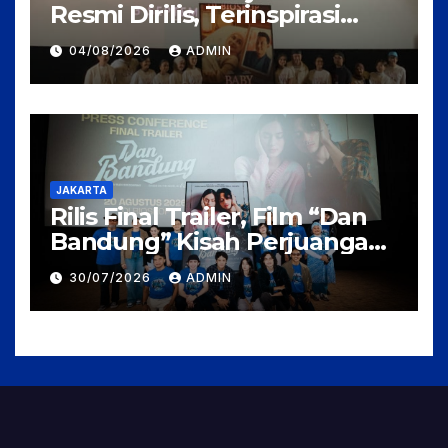
Resmi Dirilis, Terinspirasi
Kisah Nyata Perjuangan
04/08/2026
ADMIN
Fanny Kondoh
JAKARTA
Rilis Final Trailer, Film “Dan
Bandung” Kisah Perjuangan
Cinta Karya Pidi Baig dan
30/07/2026
ADMIN
Arahan Rudi Soedjarwo, Siap
Mengaduk Emosi Penonton