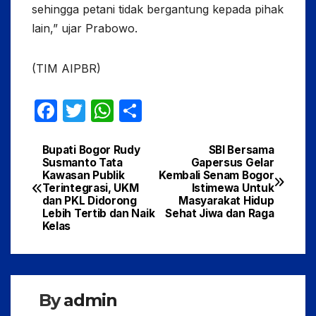
sehingga petani tidak bergantung kepada pihak
lain,” ujar Prabowo.
(TIM AIPBR)
F
T
W
S
a
w
h
h
c
itt
at
ar
Bupati Bogor Rudy
SBI Bersama
Navigasi
Susmanto Tata
Gapersus Gelar
e
er
s
e
Kawasan Publik
Kembali Senam Bogor
pos
Terintegrasi, UKM
Istimewa Untuk
b
A
dan PKL Didorong
Masyarakat Hidup
Lebih Tertib dan Naik
Sehat Jiwa dan Raga
o
p
Kelas
o
p
k
By
admin