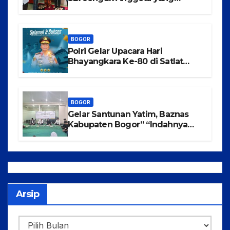
Mengalami Musibah Kecelakaan
BOGOR
Polri Gelar Upacara Hari
Bhayangkara Ke-80 di Satlat
Korbrimob Cikeas
BOGOR
Gelar Santunan Yatim, Baznas
Kabupaten Bogor” “Indahnya
Berbagi Menggapai Syafaat Nabi
Arsip
Arsip