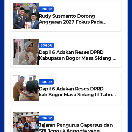
BOGOR
Rudy Susmanto Dorong
Anggaran 2027 Fokus Pada
Pertumbuhan Ekonomi dan
Pemerataan Pembangunan
BOGOR
Dapil 6 Adakan Reses DPRD
Kabupaten Bogor Masa Sidang III
Tahun 2025-2026 di Kecamatan
Rancabungur
BOGOR
Dapil 6 Adakan Reses DPRD
kab.Bogor Masa Sidang III Tahun
2025-2026 di Kecamatan
Tajurhalang
BOGOR
Jajaran Pengurus Gapersus dan
SBI Jenguk Anggota yang