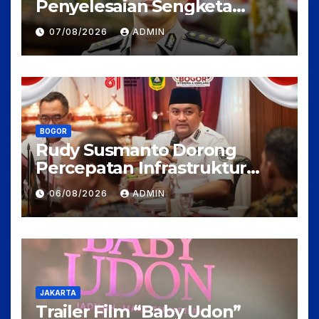
Penyelesaian Sengketa
Tanah Tamansari Harus
07/08/2026
ADMIN
Lewat Jalur Hukum Damai
BOGOR
Rudy Susmanto Dorong
Percepatan Infrastruktur
untuk Menarik Investasi ke
06/08/2026
ADMIN
Kabupaten Bogor
JAKARTA
Trailer Film “Baby Udon”