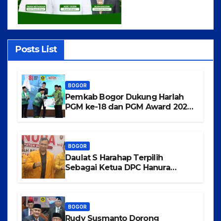
Posts List
BOGOR
Pemkab Bogor Dukung Harlah
PGM ke-18 dan PGM Award 2026,
Wujudkan Guru Madrasah
Berkualitas, Sejahtera, dan
Bermartabat
BOGOR
Daulat S Harahap Terpilih
Sebagai Ketua DPC Hanura
Kabupaten Bogor
BOGOR
Rudy Susmanto Dorong