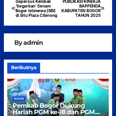
c
itt
at
ar
Gapersus Kembali
PUBLIKASI KINERJA
Navigasi
‘Segarkan’ Senam
BAPPENDA
e
er
s
e
Bogor Istimewa (SBI)
KABUPATEN BOGOR
pos
di Situ Plaza Cibinong
TAHUN 2025
b
A
o
p
o
p
By
admin
k
Berikutnya
BOGOR
Pemkab Bogor Dukung
Harlah PGM ke-18 dan PGM