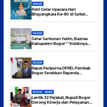
BOGOR
Polri Gelar Upacara Hari
Bhayangkara Ke-80 di Satlat
Korbrimob Cikeas
BOGOR
Gelar Santunan Yatim, Baznas
Kabupaten Bogor” “Indahnya
Berbagi Menggapai Syafaat Nabi
BOGOR
Rapat Paripurna DPRD, Pemkab
Bogor Serahkan Raperda
Pertanggungjawaban
Pelaksanaan APBD Tahun
Anggaran 2025
BOGOR
NEWS
Lantik 32 Pejabat, Bupati Bogor
Dorong Kinerja dan Pelayanan