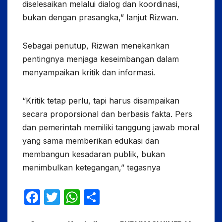
diselesaikan melalui dialog dan koordinasi,
bukan dengan prasangka,” lanjut Rizwan.
Sebagai penutup, Rizwan menekankan
pentingnya menjaga keseimbangan dalam
menyampaikan kritik dan informasi.
“Kritik tetap perlu, tapi harus disampaikan
secara proporsional dan berbasis fakta. Pers
dan pemerintah memiliki tanggung jawab moral
yang sama memberikan edukasi dan
membangun kesadaran publik, bukan
menimbulkan ketegangan,” tegasnya
F
T
W
S
a
w
h
h