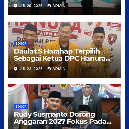
Award 2026, Wujudkan Guru
JUL 29, 2026
ADMIN
Madrasah Berkualitas,
Sejahtera, dan Bermartabat
BOGOR
Daulat S Harahap Terpilih
Sebagai Ketua DPC Hanura
Kabupaten Bogor
JUL 23, 2026
ADMIN
BOGOR
Rudy Susmanto Dorong
Anggaran 2027 Fokus Pada
Pertumbuhan Ekonomi dan