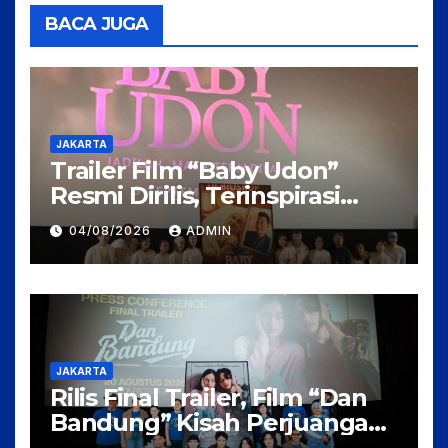
BACA JUGA
JAKARTA
Trailer Film “Baby Udon”
Resmi Dirilis, Terinspirasi
Kisah Nyata Perjuangan
04/08/2026
ADMIN
Fanny Kondoh
JAKARTA
Rilis Final Trailer, Film “Dan
Bandung” Kisah Perjuangan
Cinta Karya Pidi Baig dan