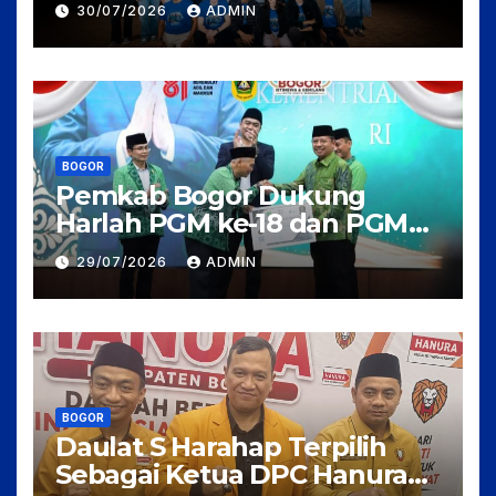
30/07/2026
ADMIN
Arahan Rudi Soedjarwo, Siap
Mengaduk Emosi Penonton
BOGOR
Pemkab Bogor Dukung
Harlah PGM ke-18 dan PGM
Award 2026, Wujudkan Guru
29/07/2026
ADMIN
Madrasah Berkualitas,
Sejahtera, dan Bermartabat
BOGOR
Daulat S Harahap Terpilih
Sebagai Ketua DPC Hanura