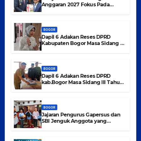
Anggaran 2027 Fokus Pada
Pertumbuhan Ekonomi dan
Pemerataan Pembangunan
BOGOR
Dapil 6 Adakan Reses DPRD
Kabupaten Bogor Masa Sidang III
Tahun 2025-2026 di Kecamatan
Rancabungur
BOGOR
Dapil 6 Adakan Reses DPRD
kab.Bogor Masa Sidang III Tahun
2025-2026 di Kecamatan
Tajurhalang
BOGOR
Jajaran Pengurus Gapersus dan
SBI Jenguk Anggota yang
Mengalami Musibah Kecelakaan