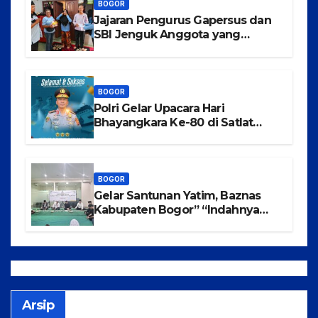
BOGOR
Jajaran Pengurus Gapersus dan
SBI Jenguk Anggota yang
Mengalami Musibah Kecelakaan
BOGOR
Polri Gelar Upacara Hari
Bhayangkara Ke-80 di Satlat
Korbrimob Cikeas
BOGOR
Gelar Santunan Yatim, Baznas
Kabupaten Bogor” “Indahnya
Berbagi Menggapai Syafaat Nabi
Arsip