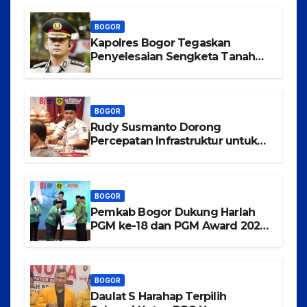
BOGOR
Kapolres Bogor Tegaskan
Penyelesaian Sengketa Tanah
Tamansari Harus Lewat Jalur
Hukum Damai
BOGOR
Rudy Susmanto Dorong
Percepatan Infrastruktur untuk
Menarik Investasi ke Kabupaten
Bogor
BOGOR
Pemkab Bogor Dukung Harlah
PGM ke-18 dan PGM Award 2026,
Wujudkan Guru Madrasah
Berkualitas, Sejahtera, dan
Bermartabat
BOGOR
Daulat S Harahap Terpilih