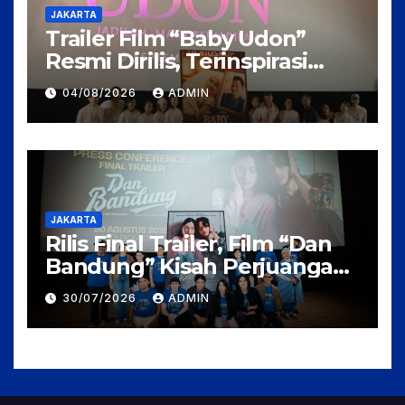
JAKARTA
Trailer Film “Baby Udon”
Resmi Dirilis, Terinspirasi
Kisah Nyata Perjuangan
04/08/2026
ADMIN
Fanny Kondoh
JAKARTA
Rilis Final Trailer, Film “Dan
Bandung” Kisah Perjuangan
Cinta Karya Pidi Baig dan
30/07/2026
ADMIN
Arahan Rudi Soedjarwo, Siap
Mengaduk Emosi Penonton