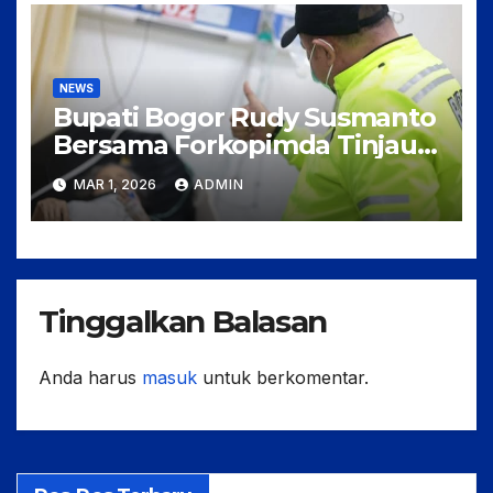
NEWS
Bupati Bogor Rudy Susmanto
Bersama Forkopimda Tinjau
Kesiapan Rumah Sakit
MAR 1, 2026
ADMIN
Rujukan Jelang Arus Mudik
dan Balik Lebaran
Tinggalkan Balasan
Anda harus
masuk
untuk berkomentar.