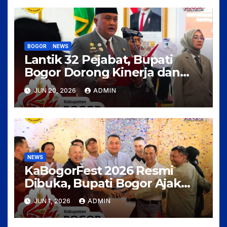
BOGOR
NEWS
Lantik 32 Pejabat, Bupati
Bogor Dorong Kinerja dan
Pelayanan Publik Lebih
JUN 20, 2026
ADMIN
Optimal
NEWS
KaBogorFest 2026 Resmi
Dibuka, Bupati Bogor Ajak
Masyarakat Meriahkan HJB
JUN 1, 2026
ADMIN
ke-544