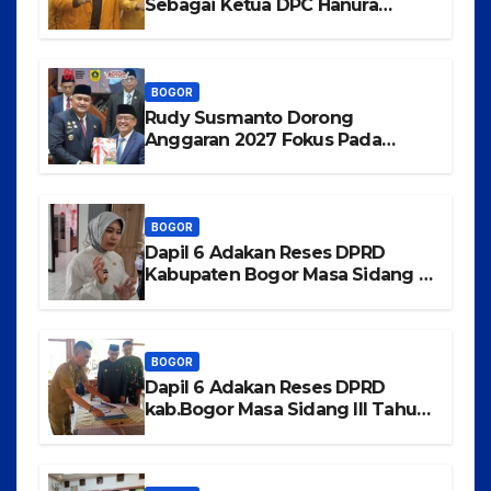
Sebagai Ketua DPC Hanura
Kabupaten Bogor
BOGOR
Rudy Susmanto Dorong
Anggaran 2027 Fokus Pada
Pertumbuhan Ekonomi dan
Pemerataan Pembangunan
BOGOR
Dapil 6 Adakan Reses DPRD
Kabupaten Bogor Masa Sidang III
Tahun 2025-2026 di Kecamatan
Rancabungur
BOGOR
Dapil 6 Adakan Reses DPRD
kab.Bogor Masa Sidang III Tahun
2025-2026 di Kecamatan
Tajurhalang