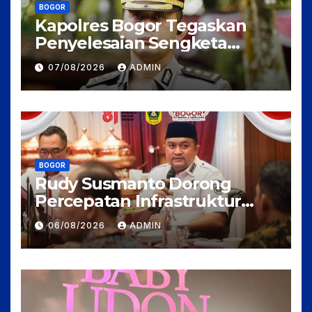
BOGOR
Kapolres Bogor Tegaskan
Penyelesaian Sengketa
Tanah Tamansari Harus
07/08/2026
ADMIN
Lewat Jalur Hukum Damai
BOGOR
Rudy Susmanto Dorong
Percepatan Infrastruktur
untuk Menarik Investasi ke
06/08/2026
ADMIN
Kabupaten Bogor