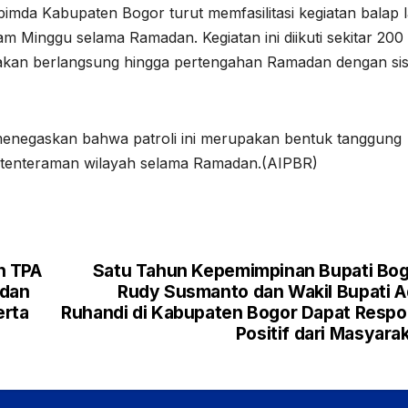
pimda Kabupaten Bogor turut memfasilitasi kegiatan balap l
m Minggu selama Ramadan. Kegiatan ini diikuti sekitar 200
n akan berlangsung hingga pertengahan Ramadan dengan si
L
enegaskan bahwa patroli ini merupakan bentuk tanggung
ketenteraman wilayah selama Ramadan.(AIPBR)
r
n TPA
Satu Tahun Kepemimpinan Bupati Bo
 dan
Rudy Susmanto dan Wakil Bupati 
erta
Ruhandi di Kabupaten Bogor Dapat Resp
p
Positif dari Masyara
g