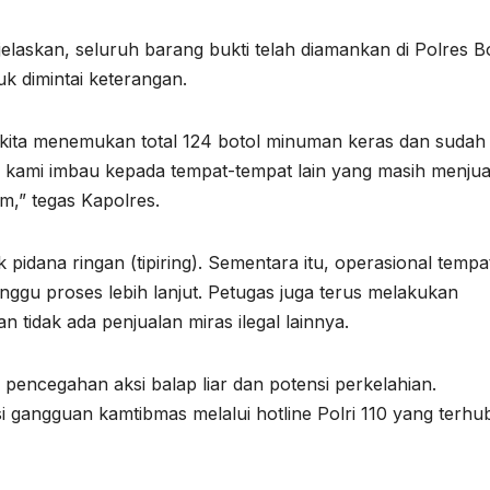
laskan, seluruh barang bukti telah diamankan di Polres B
k dimintai keterangan.
, kita menemukan total 124 botol minuman keras dan sudah
A
 kami imbau kepada tempat-tempat lain yang masih menjua
m,” tegas Kapolres.
I
pidana ringan (tipiring). Sementara itu, operasional tempa
ggu proses lebih lanjut. Petugas juga terus melakukan
2
 tidak ada penjualan miras ilegal lainnya.
/
a pencegahan aksi balap liar dan potensi perkelahian.
A
i gangguan kamtibmas melalui hotline Polri 110 yang terh
N