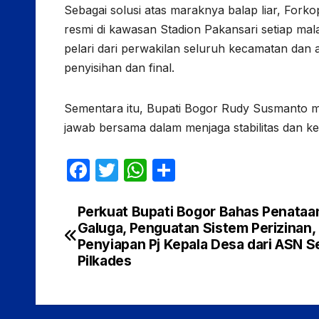
Sebagai solusi atas maraknya balap liar, Forko
resmi di kawasan Stadion Pakansari setiap mala
pelari dari perwakilan seluruh kecamatan da
penyisihan dan final.
Sementara itu, Bupati Bogor Rudy Susmanto m
jawab bersama dalam menjaga stabilitas dan 
F
T
W
S
a
w
h
h
c
itt
at
ar
Perkuat Bupati Bogor Bahas Penataa
Navigasi
Galuga, Penguatan Sistem Perizinan,
e
er
s
e
pos
Penyiapan Pj Kepala Desa dari ASN S
b
A
Pilkades
o
p
o
p