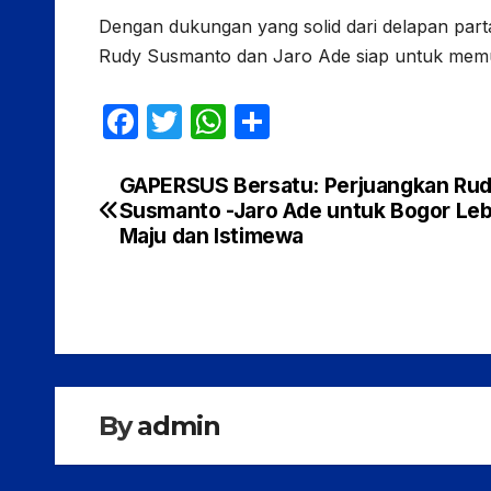
Dengan dukungan yang solid dari delapan part
Rudy Susmanto dan Jaro Ade siap untuk memu
F
T
W
S
a
w
h
h
c
itt
at
ar
GAPERSUS Bersatu: Perjuangkan Ru
Navigasi
Susmanto -Jaro Ade untuk Bogor Leb
e
er
s
e
pos
Maju dan Istimewa
b
A
o
p
o
p
k
By
admin