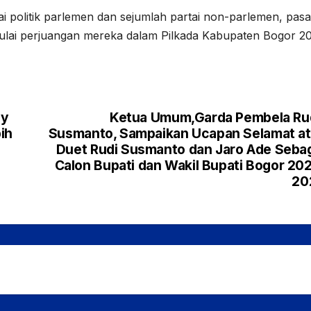
ai politik parlemen dan sejumlah partai non-parlemen, pas
lai perjuangan mereka dalam Pilkada Kabupaten Bogor 2
L
dy
Ketua Umum,Garda Pembela Ru
ih
Susmanto, Sampaikan Ucapan Selamat a
Duet Rudi Susmanto dan Jaro Ade Seba
Calon Bupati dan Wakil Bupati Bogor 20
r
20
p
g