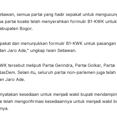
 Setiawan, semua partai yang hadir sepakat untuk mengusun
partai koalisi telah menyerahkan formulir B1-KWK untuk
Kabupaten Bogor.
A
h sepakat dan menunjukkan formulir B1-KWK untuk pasangan
dan Jaro Ade,” ungkap Iwan Setiawan.
I
 tersebut meliputi Partai Gerindra, Partai Golkar, Partai
2
sDem. Selain itu, seluruh partai non-parlemen juga telah
/
n Jaro Ade.
atakan kesediaan untuk menjadi wakil bupati mendampin
A
de telah mengonfirmasi kesediaannya untuk menjadi wakil b
N
nya.