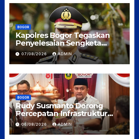
BOGOR
Kapolres Bogor Tegaskan
Penyelesaian Sengketa
Tanah Tamansari Harus
07/08/2026
ADMIN
Lewat Jalur Hukum Damai
BOGOR
Rudy Susmanto Dorong
Percepatan Infrastruktur
untuk Menarik Investasi ke
06/08/2026
ADMIN
Kabupaten Bogor