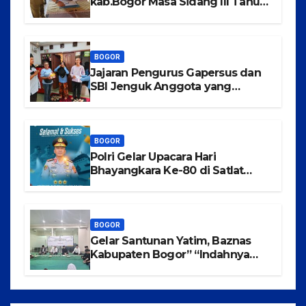
kab.Bogor Masa Sidang III Tahun
2025-2026 di Kecamatan
Tajurhalang
BOGOR
Jajaran Pengurus Gapersus dan
SBI Jenguk Anggota yang
Mengalami Musibah Kecelakaan
BOGOR
Polri Gelar Upacara Hari
Bhayangkara Ke-80 di Satlat
Korbrimob Cikeas
BOGOR
Gelar Santunan Yatim, Baznas
Kabupaten Bogor” “Indahnya
Berbagi Menggapai Syafaat Nabi