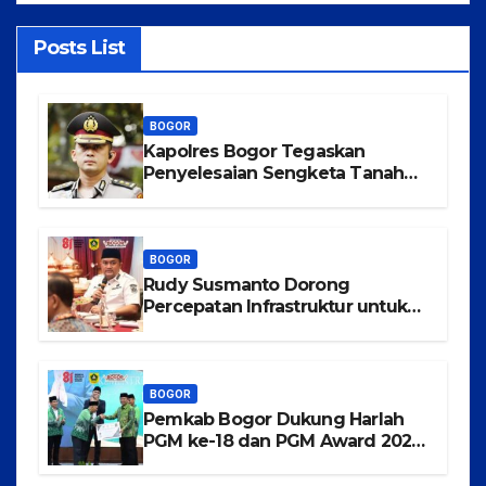
Posts List
BOGOR
Kapolres Bogor Tegaskan
Penyelesaian Sengketa Tanah
Tamansari Harus Lewat Jalur
Hukum Damai
BOGOR
Rudy Susmanto Dorong
Percepatan Infrastruktur untuk
Menarik Investasi ke Kabupaten
Bogor
BOGOR
Pemkab Bogor Dukung Harlah
PGM ke-18 dan PGM Award 2026,
Wujudkan Guru Madrasah
Berkualitas, Sejahtera, dan