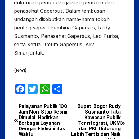
dukungan penuh dari jajaran pembina dan
penasehat Gapersus. Dalam tembusan
undangan disebutkan nama-nama tokoh
penting seperti Pembina Gapersus, Rudy
Susmanto, Penasehat Gapersus, Leo Purba,
serta Ketua Umum Gapersus, Aliv
Simanjuntak.
(Red)
F
T
W
S
a
w
h
h
c
itt
at
ar
Pelayanan Publik 100
Bupati Bogor Rudy
Navigasi
Jam Non-Stop Resmi
Susmanto Tata
e
er
s
e
Dimulai, Hadirkan
Kawasan Publik
pos
Berbagai Layanan
Terintegrasi, UKM
b
A
Dengan Fleksibilitas
dan PKL Didorong
Waktu
Lebih Tertib dan Naik
o
p