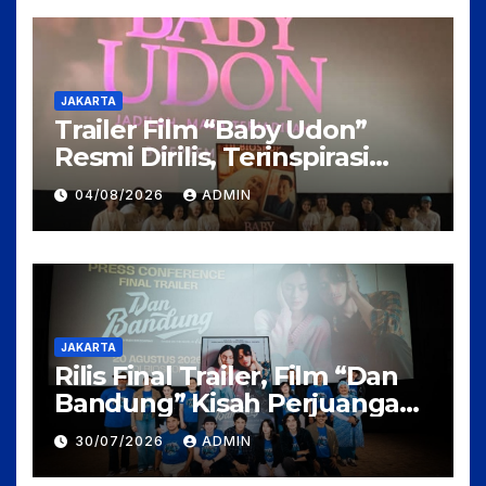
JAKARTA
Trailer Film “Baby Udon”
Resmi Dirilis, Terinspirasi
Kisah Nyata Perjuangan
04/08/2026
ADMIN
Fanny Kondoh
JAKARTA
Rilis Final Trailer, Film “Dan
Bandung” Kisah Perjuangan
Cinta Karya Pidi Baig dan
30/07/2026
ADMIN
Arahan Rudi Soedjarwo, Siap
Mengaduk Emosi Penonton