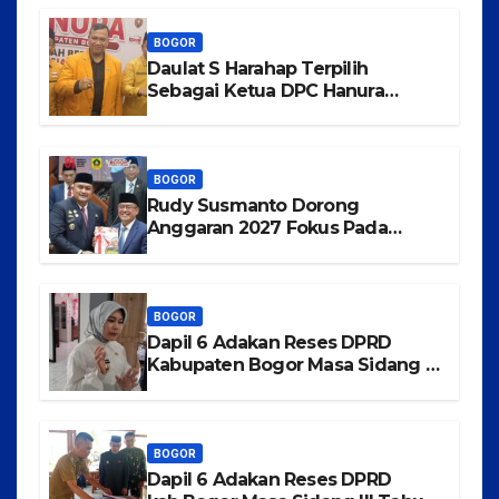
Bermartabat
BOGOR
Daulat S Harahap Terpilih
Sebagai Ketua DPC Hanura
Kabupaten Bogor
BOGOR
Rudy Susmanto Dorong
Anggaran 2027 Fokus Pada
Pertumbuhan Ekonomi dan
Pemerataan Pembangunan
BOGOR
Dapil 6 Adakan Reses DPRD
Kabupaten Bogor Masa Sidang III
Tahun 2025-2026 di Kecamatan
Rancabungur
BOGOR
Dapil 6 Adakan Reses DPRD