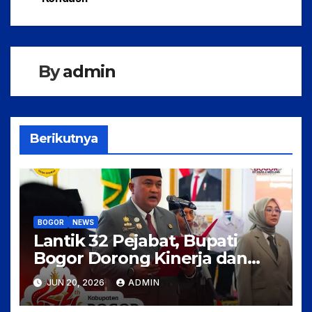
o
p
o
p
k
By
admin
Berikutnya
BOGOR
NEWS
Lantik 32 Pejabat, Bupati
Bogor Dorong Kinerja dan
Pelayanan Publik Lebih
JUN 20, 2026
ADMIN
Optimal