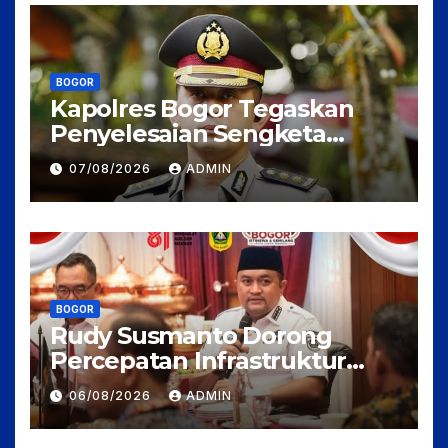
BOGOR
Kapolres Bogor Tegaskan
Penyelesaian Sengketa
Tanah Tamansari Harus
07/08/2026
ADMIN
Lewat Jalur Hukum Damai
BOGOR
Rudy Susmanto Dorong
Percepatan Infrastruktur
untuk Menarik Investasi ke
06/08/2026
ADMIN
Kabupaten Bogor