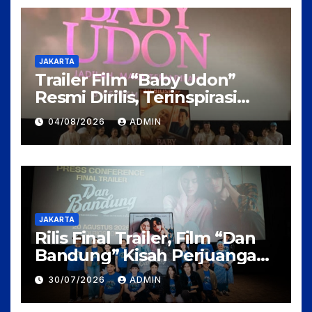
JAKARTA
Trailer Film “Baby Udon”
Resmi Dirilis, Terinspirasi
Kisah Nyata Perjuangan
04/08/2026
ADMIN
Fanny Kondoh
JAKARTA
Rilis Final Trailer, Film “Dan
Bandung” Kisah Perjuangan
Cinta Karya Pidi Baig dan
30/07/2026
ADMIN
Arahan Rudi Soedjarwo, Siap
Mengaduk Emosi Penonton