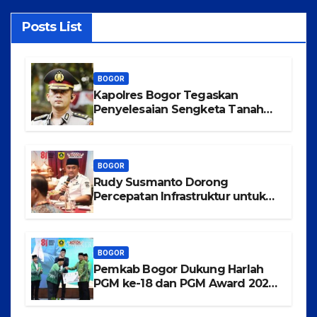
Posts List
BOGOR
Kapolres Bogor Tegaskan
Penyelesaian Sengketa Tanah
Tamansari Harus Lewat Jalur
Hukum Damai
BOGOR
Rudy Susmanto Dorong
Percepatan Infrastruktur untuk
Menarik Investasi ke Kabupaten
Bogor
BOGOR
Pemkab Bogor Dukung Harlah
PGM ke-18 dan PGM Award 2026,
Wujudkan Guru Madrasah
Berkualitas, Sejahtera, dan