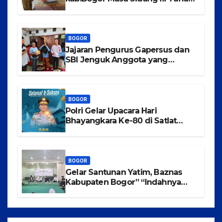
2025-2026 di Kecamatan
Tajurhalang
BOGOR
Jajaran Pengurus Gapersus dan
SBI Jenguk Anggota yang
Mengalami Musibah Kecelakaan
BOGOR
Polri Gelar Upacara Hari
Bhayangkara Ke-80 di Satlat
Korbrimob Cikeas
BOGOR
Gelar Santunan Yatim, Baznas
Kabupaten Bogor” “Indahnya
Berbagi Menggapai Syafaat Nabi