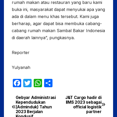
rumah makan atau restauran yang baru kami
buka ini, masyarakat dapat menyukai apa yang
ada di dalam menu khas tersebut. Kami juga
berharap, agar dapat bisa membuka cabang-
cabang rumah makan Sambal Bakar Indonesia
di daerah lainnya”, pungkasnya.
Reporter
Yulyanah
F
T
W
S
a
w
h
h
c
itt
at
ar
Gebyar Administrasi
J&T Cargo hadir di
Navigasi
Kependudukan
IIMS 2023 sebagai
e
er
s
e
(Adminduk) Tahun
official logistik
pos
2023 Berjalan
partner
b
A
Kondusif