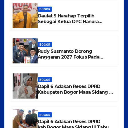
Bermartabat
BOGOR
Daulat S Harahap Terpilih
Sebagai Ketua DPC Hanura
Kabupaten Bogor
BOGOR
Rudy Susmanto Dorong
Anggaran 2027 Fokus Pada
Pertumbuhan Ekonomi dan
Pemerataan Pembangunan
BOGOR
Dapil 6 Adakan Reses DPRD
Kabupaten Bogor Masa Sidang III
Tahun 2025-2026 di Kecamatan
Rancabungur
BOGOR
Dapil 6 Adakan Reses DPRD
kab.Bogor Masa Sidang III Tahun