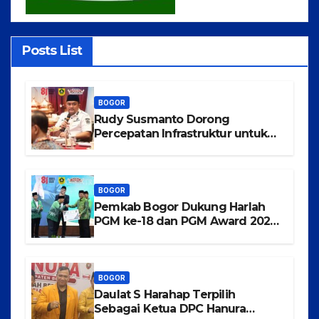
Posts List
BOGOR
Rudy Susmanto Dorong
Percepatan Infrastruktur untuk
Menarik Investasi ke Kabupaten
Bogor
BOGOR
Pemkab Bogor Dukung Harlah
PGM ke-18 dan PGM Award 2026,
Wujudkan Guru Madrasah
Berkualitas, Sejahtera, dan
Bermartabat
BOGOR
Daulat S Harahap Terpilih
Sebagai Ketua DPC Hanura