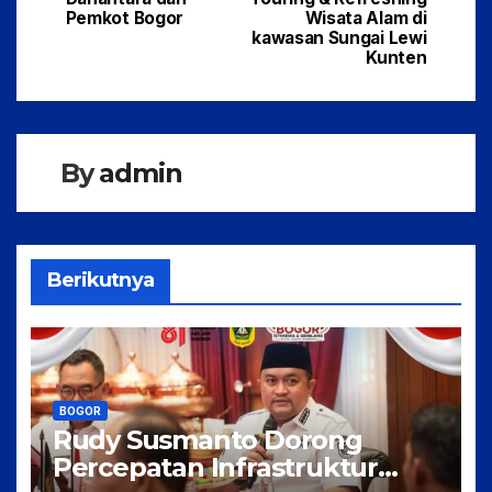
Pemkot Bogor
Wisata Alam di
o
p
kawasan Sungai Lewi
o
p
Kunten
k
By
admin
Berikutnya
BOGOR
Rudy Susmanto Dorong
Percepatan Infrastruktur