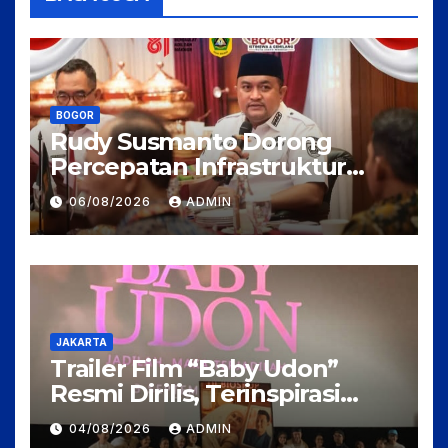
BOGOR
Rudy Susmanto Dorong
Percepatan Infrastruktur
untuk Menarik Investasi ke
06/08/2026
ADMIN
Kabupaten Bogor
JAKARTA
Trailer Film “Baby Udon”
Resmi Dirilis, Terinspirasi
Kisah Nyata Perjuangan
04/08/2026
ADMIN
Fanny Kondoh