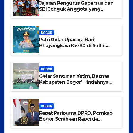
Jajaran Pengurus Gapersus dan
SBI Jenguk Anggota yang
Mengalami Musibah Kecelakaan
BOGOR
Polri Gelar Upacara Hari
Bhayangkara Ke-80 di Satlat
Korbrimob Cikeas
BOGOR
Gelar Santunan Yatim, Baznas
Kabupaten Bogor” “Indahnya
Berbagi Menggapai Syafaat Nabi
BOGOR
Rapat Paripurna DPRD, Pemkab
Bogor Serahkan Raperda
Pertanggungjawaban
Pelaksanaan APBD Tahun