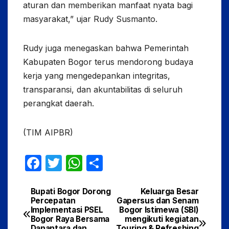
aturan dan memberikan manfaat nyata bagi
masyarakat,” ujar Rudy Susmanto.
Rudy juga menegaskan bahwa Pemerintah
Kabupaten Bogor terus mendorong budaya
kerja yang mengedepankan integritas,
transparansi, dan akuntabilitas di seluruh
perangkat daerah.
(TIM AIPBR)
F
T
W
S
a
w
h
h
c
itt
at
ar
Bupati Bogor Dorong
Keluarga Besar
Navigasi
Percepatan
Gapersus dan Senam
e
er
s
e
Implementasi PSEL
Bogor Istimewa (SBI)
pos
Bogor Raya Bersama
mengikuti kegiatan
b
A
Danantara dan
Touring & Refreshing