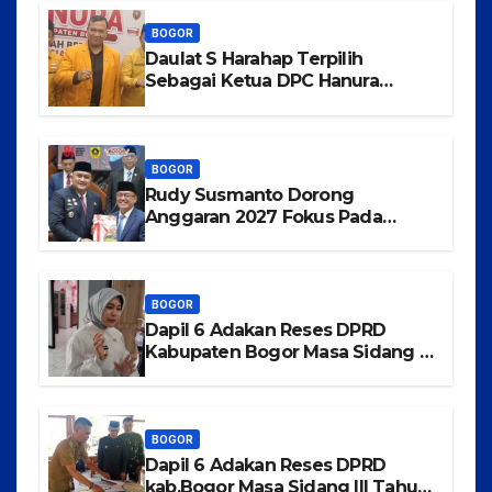
Bermartabat
BOGOR
Daulat S Harahap Terpilih
Sebagai Ketua DPC Hanura
Kabupaten Bogor
BOGOR
Rudy Susmanto Dorong
Anggaran 2027 Fokus Pada
Pertumbuhan Ekonomi dan
Pemerataan Pembangunan
BOGOR
Dapil 6 Adakan Reses DPRD
Kabupaten Bogor Masa Sidang III
Tahun 2025-2026 di Kecamatan
Rancabungur
BOGOR
Dapil 6 Adakan Reses DPRD
kab.Bogor Masa Sidang III Tahun