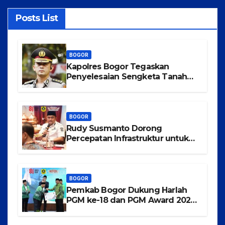
Posts List
BOGOR
Kapolres Bogor Tegaskan
Penyelesaian Sengketa Tanah
Tamansari Harus Lewat Jalur
Hukum Damai
BOGOR
Rudy Susmanto Dorong
Percepatan Infrastruktur untuk
Menarik Investasi ke Kabupaten
Bogor
BOGOR
Pemkab Bogor Dukung Harlah
PGM ke-18 dan PGM Award 2026,
Wujudkan Guru Madrasah
Berkualitas, Sejahtera, dan