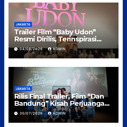
JAKARTA
Trailer Film “Baby Udon”
Resmi Dirilis, Terinspirasi
Kisah Nyata Perjuangan
04/08/2026
ADMIN
Fanny Kondoh
JAKARTA
Rilis Final Trailer, Film “Dan
Bandung” Kisah Perjuangan
Cinta Karya Pidi Baig dan
30/07/2026
ADMIN
Arahan Rudi Soedjarwo, Siap
Mengaduk Emosi Penonton