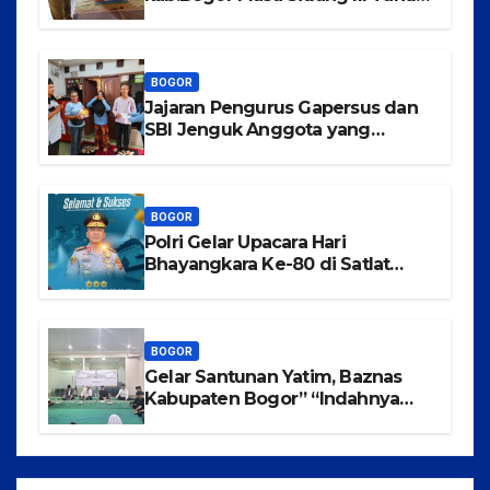
2025-2026 di Kecamatan
Tajurhalang
BOGOR
Jajaran Pengurus Gapersus dan
SBI Jenguk Anggota yang
Mengalami Musibah Kecelakaan
BOGOR
Polri Gelar Upacara Hari
Bhayangkara Ke-80 di Satlat
Korbrimob Cikeas
BOGOR
Gelar Santunan Yatim, Baznas
Kabupaten Bogor” “Indahnya
Berbagi Menggapai Syafaat Nabi