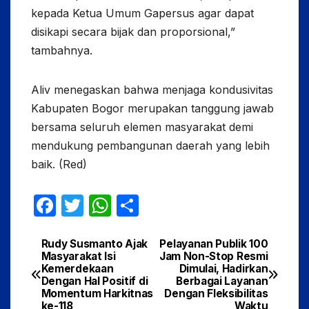
kepada Ketua Umum Gapersus agar dapat
disikapi secara bijak dan proporsional,”
tambahnya.
Aliv menegaskan bahwa menjaga kondusivitas
Kabupaten Bogor merupakan tanggung jawab
bersama seluruh elemen masyarakat demi
mendukung pembangunan daerah yang lebih
baik. (Red)
F
T
W
S
a
w
h
h
c
itt
at
ar
Rudy Susmanto Ajak
Pelayanan Publik 100
Navigasi
Masyarakat Isi
Jam Non-Stop Resmi
e
er
s
e
Kemerdekaan
Dimulai, Hadirkan
pos
Dengan Hal Positif di
Berbagai Layanan
b
A
Momentum Harkitnas
Dengan Fleksibilitas
ke-118
Waktu