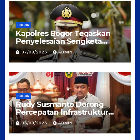
BOGOR
Kapolres Bogor Tegaskan
Penyelesaian Sengketa
Tanah Tamansari Harus
07/08/2026
ADMIN
Lewat Jalur Hukum Damai
BOGOR
Rudy Susmanto Dorong
Percepatan Infrastruktur
untuk Menarik Investasi ke
06/08/2026
ADMIN
Kabupaten Bogor