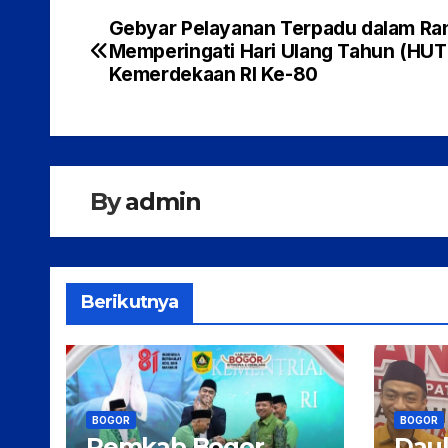
a
w
h
h
c
itt
at
ar
Gebyar Pelayanan Terpadu dalam Ra
Navigasi
Memperingati Hari Ulang Tahun (HUT
e
er
s
e
pos
Kemerdekaan RI Ke-80
b
A
o
p
o
p
k
By
admin
Berikutnya
BOGOR
BOGOR
Pemkab Bogor
Daul