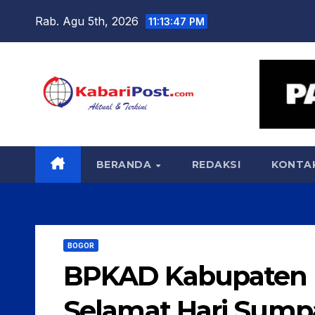
Skip
Rab. Agu 5th, 2026
11:13:48 PM
to
content
BERANDA
REDAKSI
KONTA
BOGOR
BPKAD Kabupaten
Selamat Hari Sum