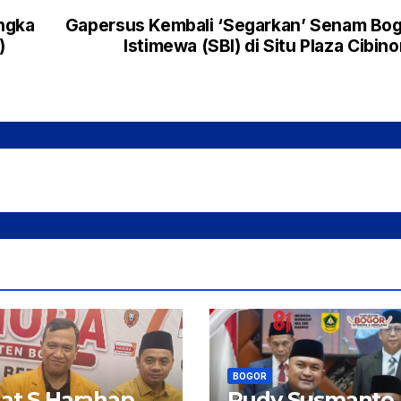
ngka
Gapersus Kembali ‘Segarkan’ Senam Bo
)
Istimewa (SBI) di Situ Plaza Cibin
A
I
2
/
A
N
BOGOR
at S Harahap
Rudy Susmanto