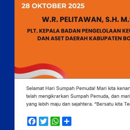
Selamat Hari Sumpah Pemuda! Mari kita kena
telah mengikrarkan Sumpah Pemuda, dan mari
yang lebih maju dan sejahtera. “Bersatu kita T
F
T
W
S